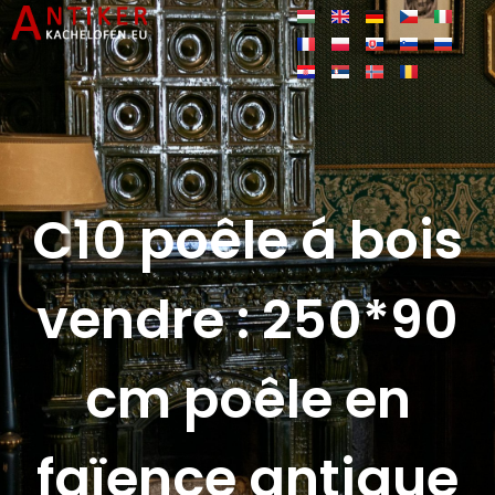
C10 poêle á bois
vendre : 250*90
cm poêle en
faïence antique