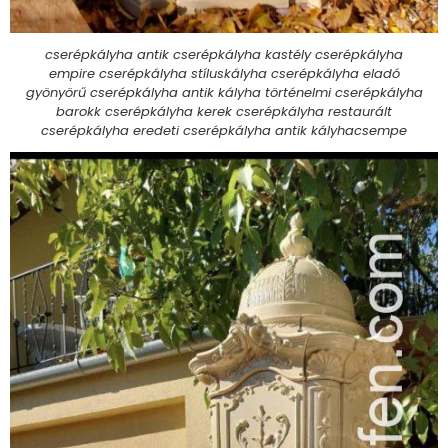
cserépkályha antik cserépkályha kastély cserépkályha
empire cserépkályha stíluskályha cserépkályha eladó
gyönyörű cserépkályha antik kályha történelmi cserépkályha
barokk cserépkályha kerek cserépkályha restaurált
cserépkályha eredeti cserépkályha antik kályhacsempe