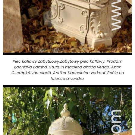
Piec kaflowy Zabytkowy.Zabytowy piec kaflowy. Prodám
kachlova kamna. Stufa in maiolica antica vendo. Antik
Cserépkályha eladó. Antiker Kachelofen verkauf. Poêle en
faïence a vendre.