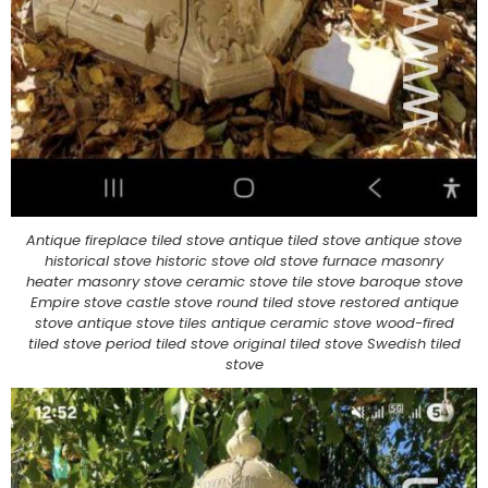
Antique fireplace tiled stove antique tiled stove antique stove
historical stove historic stove old stove furnace masonry
heater masonry stove ceramic stove tile stove baroque stove
Empire stove castle stove round tiled stove restored antique
stove antique stove tiles antique ceramic stove wood-fired
tiled stove period tiled stove original tiled stove Swedish tiled
stove