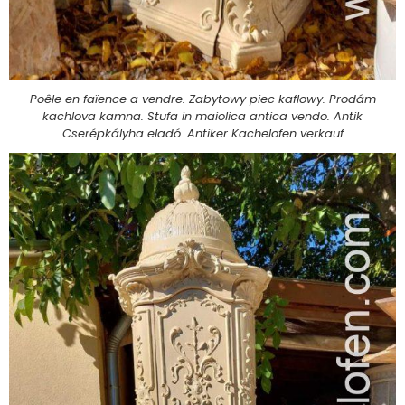
Poêle en faïence a vendre. Zabytowy piec kaflowy. Prodám
kachlova kamna. Stufa in maiolica antica vendo. Antik
Cserépkályha eladó. Antiker Kachelofen verkauf