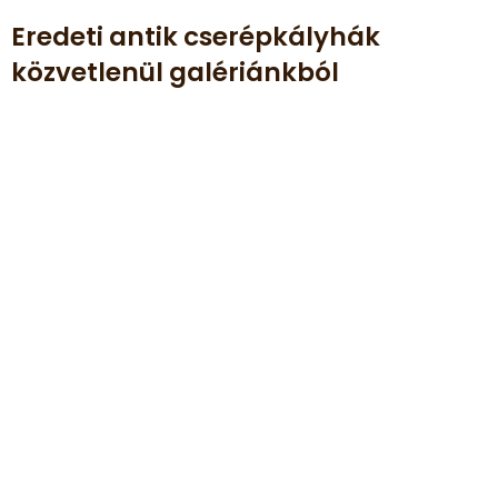
Eredeti antik cserépkályhák
közvetlenül galériánkból