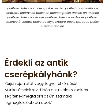
poêle en faïence ancien poêle ancien poêle à bois poêle de
château cheminée poêle en faïence poêle ancien en faïence
poêle en faïence décoré poêle en faïence restauré poêle en
faïence à vendre poêle de style Empire poêle baroque poêle
suédois ancien
Érdekli az antik
cserépkályhánk?
Kérjen ajánlatot vagy tegye fel kérdését.
Munkatársaink rövid időn belül válaszolnak, és
segítenek megtalálni az Ön számára
legmegfelelőbb darabot.”