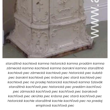
starožitná kachlová kamna historická kamna prodám kamna
zámecká kamna kachlová kamna barokní kamna starožitná
kachlová pec zámecká kachlová pec historická pec kulatá
pec barokní kachlová pec krásná pec stará kachlová pec
kachlová pec na prodej historická kachlová kamna Szlovák
starožitná kachľová pec historická pec predám kachľovú
pec zámocká kachľová pec kachľová pec baroková
kachľová pec okrúhla pec krásna pec stará kachľová pec
historické kachle starožitné kachle kachľová pec na predaj
empírová kachľová pec