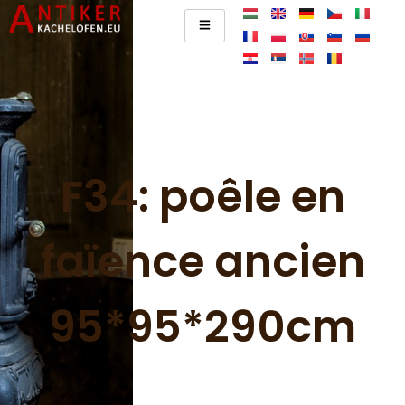
F34: poêle en
faïence ancien
95*95*290cm