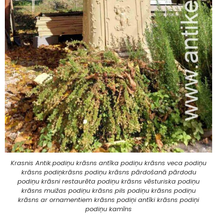
Krasnis Antik.podiņu krāsns antīka podiņu krāsns veca podiņu
krāsns podiņkrāsns podiņu krāsns pārdošanā pārdodu
podiņu krāsni restaurēta podiņu krāsns vēsturiska podiņu
krāsns muižas podiņu krāsns pils podiņu krāsns podiņu
krāsns ar ornamentiem krāsns podiņi antīki krāsns podiņi
podiņu kamīns