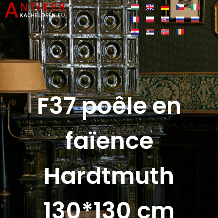
F37 poêle en
faïence
Hardtmuth
130*130 cm