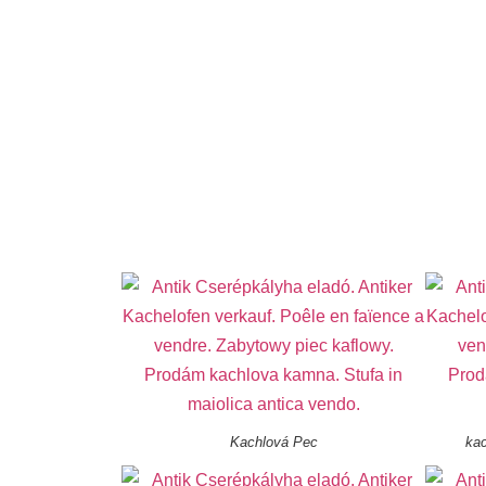
Kachlová Pec
kac