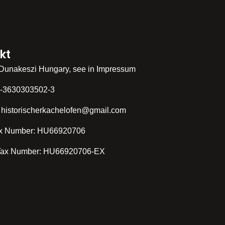
kt
Dunakeszi Hungary, see in Impressum
0-3630303502-3
 historischerkachelofen@gmail.com
x Number: HU66920706
ax Number: HU66920706-EX