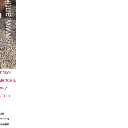
ker
ence a
Prodám