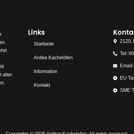
Links
Konta
r
2120, 
ten
Startseite
ehrt
Tel: 0
Antike Kachelöfen
Email:
lt
Information
 alter
EU Ta
en.
Kontakt
SME T
Copyrights © 2025 Antiker Kachelofen. All rights reserved.