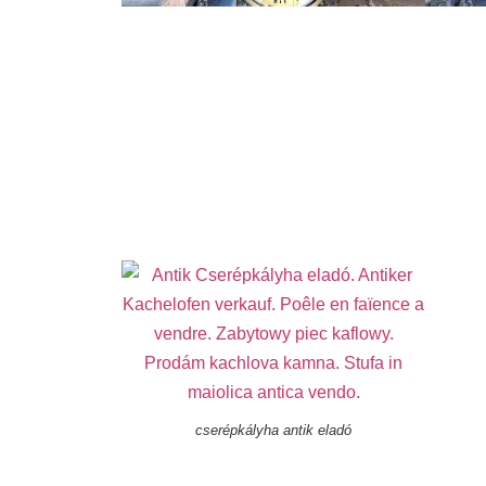
cserépkályha antik eladó