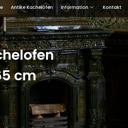
te
Antike Kachelöfen
Information
Kontakt
chelofen
65 cm