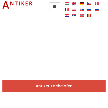
Antiker Kachelofen
europaweit
Originale, ausgewählte Stücke direkt aus unserer
Galerie. Stöbern Sie und fordern Sie einfach online ein
Angebot an!
Antiker Kachelofen