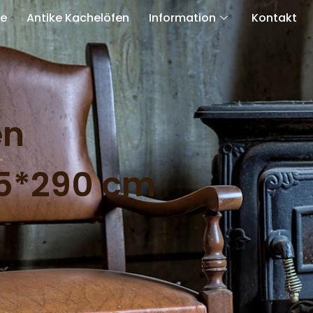
te
Antike Kachelöfen
Information
Kontakt
en
95*290 cm