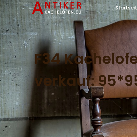
Startsei
F34 Kachelof
verkauf: 95*