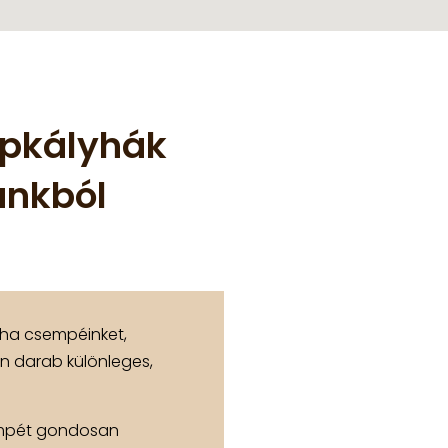
épkályhák
ánkból
yha csempéinket,
n darab különleges,
.
empét gondosan