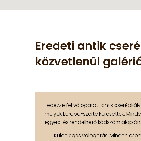
Eredeti antik cser
közvetlenül galéri
Fedezze fel válogatott antik cserépkál
melyek Európa-szerte keresettek. Minde
egyedi és rendelhető kódszám alapján
Különleges válogatás: Minden cs