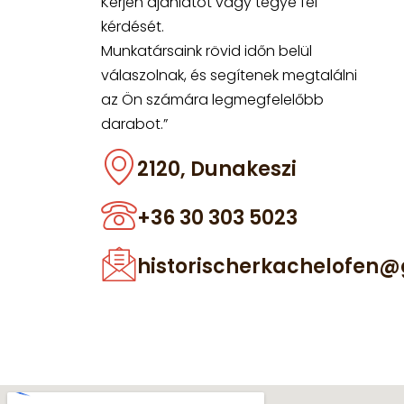
Kérjen ajánlatot vagy tegye fel
kérdését.
Munkatársaink rövid időn belül
válaszolnak, és segítenek megtalálni
az Ön számára legmegfelelőbb
darabot.”
2120, Dunakeszi
+36 30 303 5023
historischerkachelofen