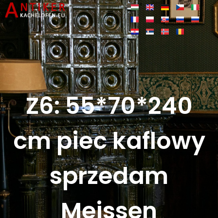
Z6: 55*70*240
cm piec kaflowy
sprzedam
Meissen