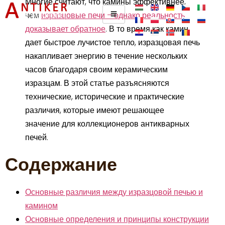
Многие считают, что камины эффективнее,
чем
изразцовые печи – однако реальность
доказывает обратное
. В то время как камин
дает быстрое лучистое тепло, изразцовая печь
накапливает энергию в течение нескольких
часов благодаря своим керамическим
изразцам. В этой статье разъясняются
технические, исторические и практические
различия, которые имеют решающее
значение для коллекционеров антикварных
печей.
Содержание
Основные различия между изразцовой печью и
камином
Основные определения и принципы конструкции