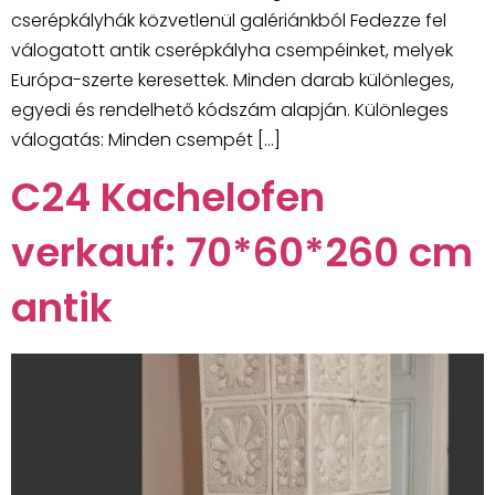
cserépkályhák közvetlenül galériánkból Fedezze fel
válogatott antik cserépkályha csempéinket, melyek
Európa-szerte keresettek. Minden darab különleges,
egyedi és rendelhető kódszám alapján. Különleges
válogatás: Minden csempét […]
C24 Kachelofen
verkauf: 70*60*260 cm
antik