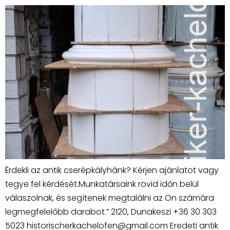
Érdekli az antik cserépkályhánk? Kérjen ajánlatot vagy
tegye fel kérdését.Munkatársaink rövid időn belül
válaszolnak, és segítenek megtalálni az Ön számára
legmegfelelőbb darabot.” 2120, Dunakeszi +36 30 303
5023 historischerkachelofen@gmail.com Eredeti antik