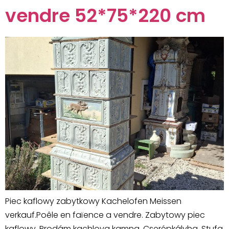
vendre 52*75*220 cm
Piec kaflowy zabytkowy Kachelofen Meissen
verkauf.Poêle en faïence a vendre. Zabytowy piec
kaflowy. Prodám kachlova kamna. Cserépkályha. Stufa