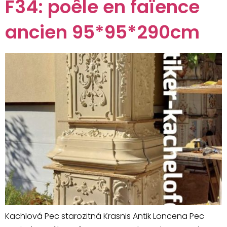
F34: poêle en faïence
ancien 95*95*290cm
Kachlová Pec starozitná Krasnis Antik Loncena Pec