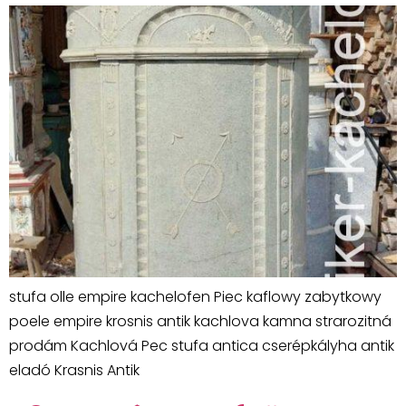
stufa olle empire kachelofen Piec kaflowy zabytkowy
poele empire krosnis antik kachlova kamna strarozitná
prodám Kachlová Pec stufa antica cserépkályha antik
eladó Krasnis Antik