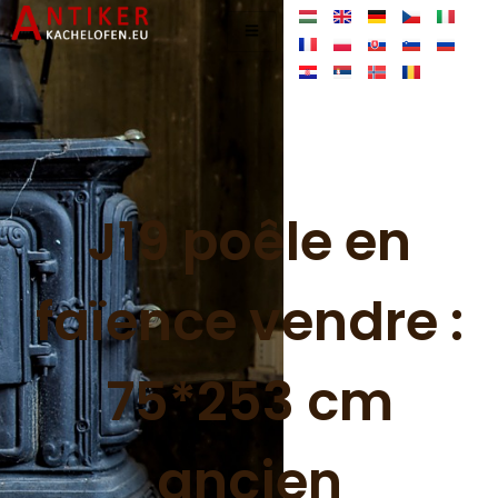
J19 poêle en
faïence vendre :
75*253 cm
ancien