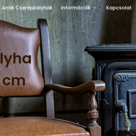
Antik Cserépkályhák
Információk
Kapcsolat
ályha
3 cm