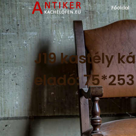
Főoldal
J19 kastély k
eladó: 75*25