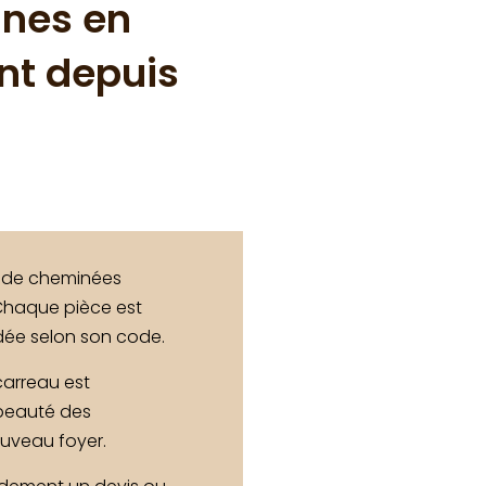
nes en
nt depuis
x de cheminées
 Chaque pièce est
dée selon son code.
carreau est
 beauté des
uveau foyer.