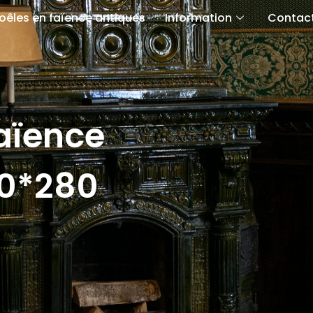
oêles en faïence antiques
Information
Contac
faïence
20*280