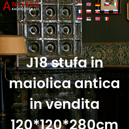
J18 stufa in
maiolica antica
in vendita
120*120*280cm