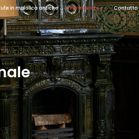
tufe in maiolica antiche
Informazioni
Contatto
nale