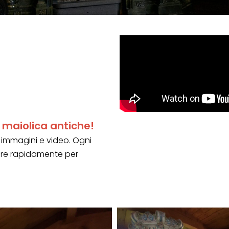
n maiolica antiche!
n immagini e video. Ogni
gare rapidamente per