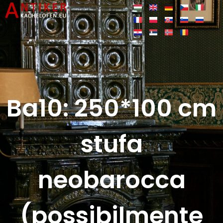
Ba10: 250*100 cm
stufa
neobarocca
(possibilmente