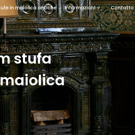
tufe in maiolica antiche
Informazioni
Contatto
m stufa
 maiolica