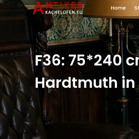
Home
S
F36: 75*240 c
Hardtmuth in