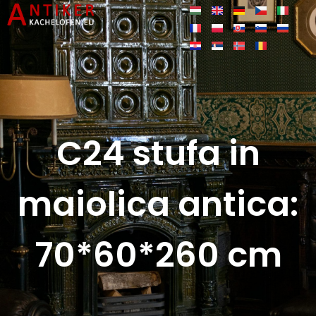
C24 stufa in
maiolica antica:
70*60*260 cm