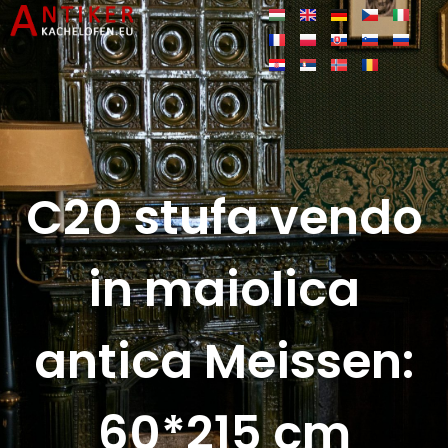
C20 stufa vendo
in maiolica
antica Meissen:
60*215 cm