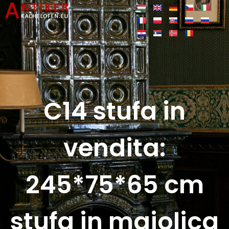
C14 stufa in
vendita:
245*75*65 cm
stufa in maiolica