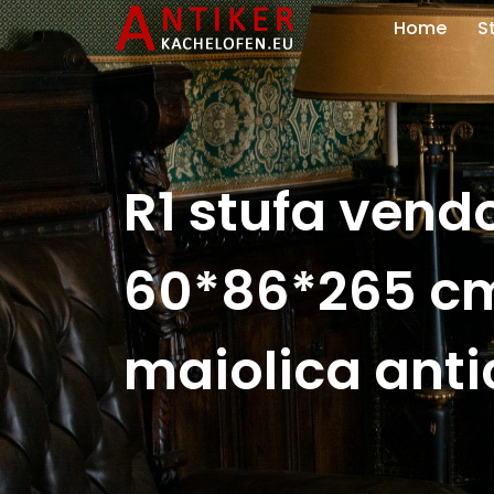
Home
S
R1 stufa vendo
60*86*265 cm
maiolica anti