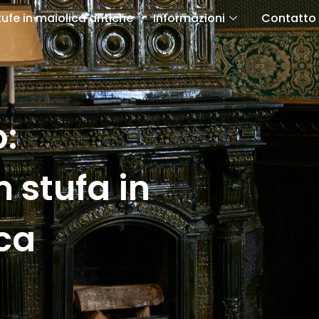
tufe in maiolica antiche
Informazioni
Contatto
:
 stufa in
ca