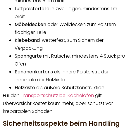
mindestens 5 cm dick
Luftpolsterfolie
in zwei Lagen, mindestens 1 m
breit
Möbeldecken
oder Wolldecken zum Polstern
flächiger Teile
Klebeband
, wetterfest, zum Sichern der
Verpackung
Spanngurte
mit Ratsche, mindestens 4 Stück pro
Ofen
Bananenkartons
als innere Polsterstruktur
innerhalb der Holzkiste
Holzkiste
als äußere Schutzkonstruktion
Für den
Transportschutz bei Kachelöfen
gilt:
Übervorsicht kostet kaum mehr, aber schützt vor
irreparablen Schäden.
Sicherheitsaspekte beim Handling