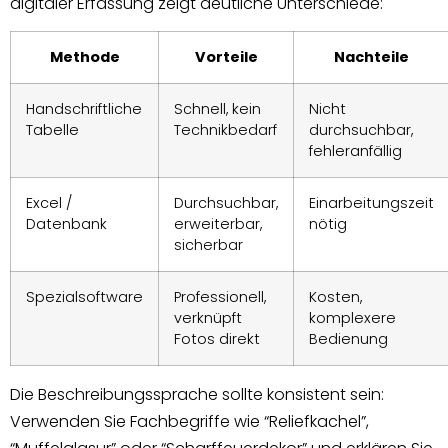
digitaler Erfassung zeigt deutliche Unterschiede:
Methode
Vorteile
Nachteile
Handschriftliche
Schnell, kein
Nicht
Tabelle
Technikbedarf
durchsuchbar,
fehleranfällig
Excel /
Durchsuchbar,
Einarbeitungszeit
Datenbank
erweiterbar,
nötig
sicherbar
Spezialsoftware
Professionell,
Kosten,
verknüpft
komplexere
Fotos direkt
Bedienung
Die Beschreibungssprache sollte konsistent sein:
Verwenden Sie Fachbegriffe wie “Reliefkachel”,