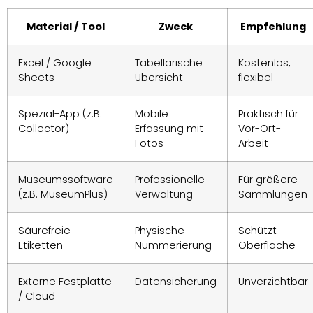
Material / Tool
Zweck
Empfehlung
Excel / Google
Tabellarische
Kostenlos,
Sheets
Übersicht
flexibel
Spezial-App (z.B.
Mobile
Praktisch für
Collector)
Erfassung mit
Vor-Ort-
Fotos
Arbeit
Museumssoftware
Professionelle
Für größere
(z.B. MuseumPlus)
Verwaltung
Sammlungen
Säurefreie
Physische
Schützt
Etiketten
Nummerierung
Oberfläche
Externe Festplatte
Datensicherung
Unverzichtbar
/ Cloud