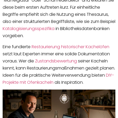
“Muffelglasur” oder “Scharffeuerdekor” und erklären Sie
diese beim ersten Auftreten kurz. Für einheitliche
Begriffe empfiehlt sich die Nutzung eines Thesaurus,
also einer strukturierten Begriffsliste, wie sie zum Beispiel
Katalogisierungsspezifika
in Bibliotheksdatenbanken
vorgeben.
Eine fundierte
Restaurierung historischer Kachelöfen
setzt laut Experten immer eine solide Dokumentation
voraus. Wer die
Zustandsbewertung
seiner Kacheln
kennt, kann Restaurierungsmaßnahmen gezielt planen.
Ideen für die praktische Weiterverwendung bieten
DIY-
Projekte mit Ofenkacheln
als Inspiration.