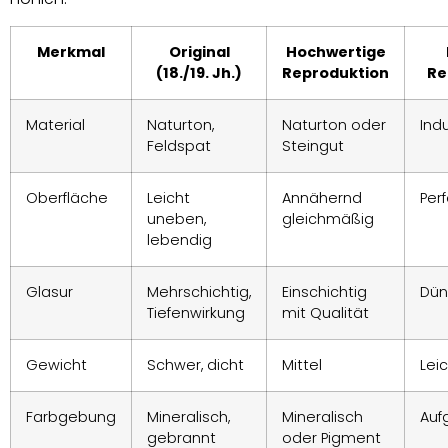
Merkmal
Original
Hochwertige
(18./19. Jh.)
Reproduktion
Re
Material
Naturton,
Naturton oder
Ind
Feldspat
Steingut
Oberfläche
Leicht
Annähernd
Perf
uneben,
gleichmäßig
lebendig
Glasur
Mehrschichtig,
Einschichtig
Dün
Tiefenwirkung
mit Qualität
Gewicht
Schwer, dicht
Mittel
Lei
Farbgebung
Mineralisch,
Mineralisch
Auf
gebrannt
oder Pigment