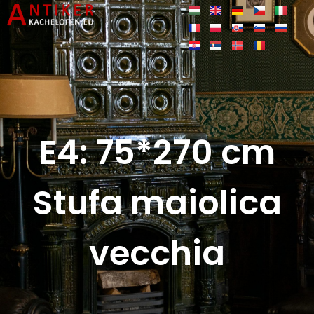
E4: 75*270 cm
Stufa maiolica
vecchia