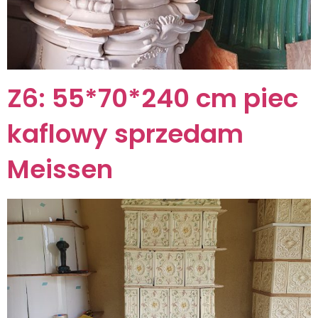
Z6: 55*70*240 cm piec
kaflowy sprzedam
Meissen