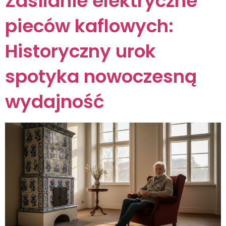
Zasilanie elektryczne
pieców kaflowych:
Historyczny urok
spotyka nowoczesną
wydajność