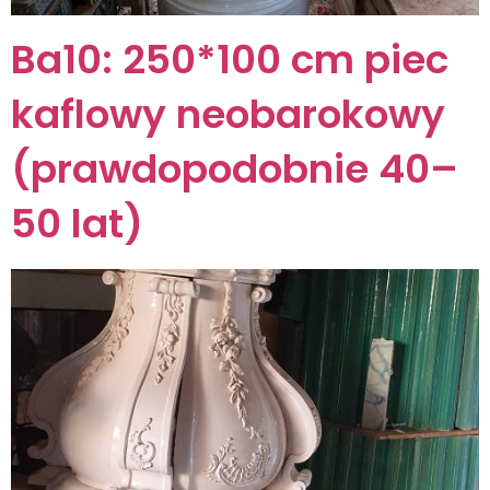
Ba10: 250*100 cm piec
kaflowy neobarokowy
(prawdopodobnie 40–
50 lat)