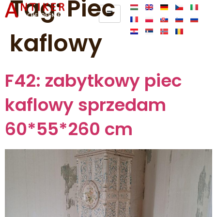
Tag:
Piec
kaflowy
F42: zabytkowy piec
kaflowy sprzedam
60*55*260 cm