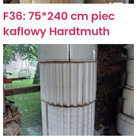
F36: 75*240 cm piec
kaflowy Hardtmuth