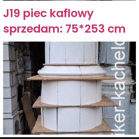
J19 piec kaflowy
sprzedam: 75*253 cm