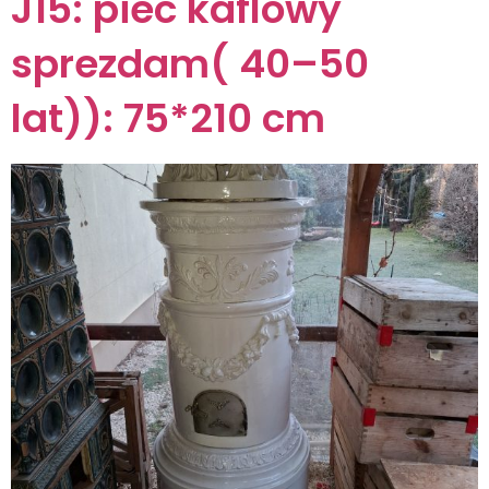
J15: piec kaflowy
sprezdam( 40–50
lat)): 75*210 cm