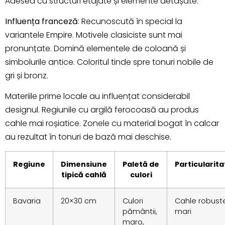
Adesea cu structuri etajate și elemente detașate.
Influența franceză
: Recunoscută în special la
variantele Empire. Motivele clasiciste sunt mai
pronunțate. Domină elementele de coloană și
simbolurile antice. Coloritul tinde spre tonuri nobile de
gri și bronz.
Materiile prime locale au influențat considerabil
designul. Regiunile cu argilă ferocoasă au produs
cahle mai roșiatice. Zonele cu material bogat în calcar
au rezultat în tonuri de bază mai deschise.
Regiune
Dimensiune
Paletă de
Particularita
tipică cahlă
culori
Bavaria
20×30 cm
Culori
Cahle robuste
pământii,
mari
maro,