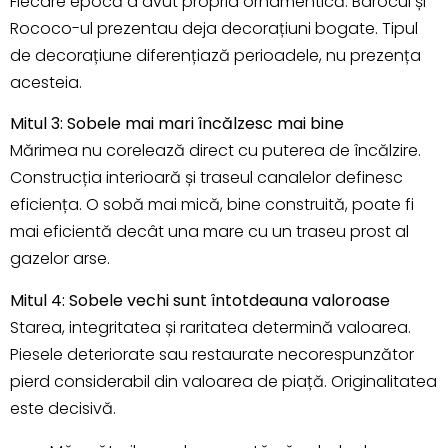
Fiecare epocă a avut propria ornamentică. Barocul și
Rococo-ul prezentau deja decorațiuni bogate. Tipul
de decorațiune diferențiază perioadele, nu prezența
acesteia.
Mitul 3: Sobele mai mari încălzesc mai bine
Mărimea nu corelează direct cu puterea de încălzire.
Construcția interioară și traseul canalelor definesc
eficiența. O sobă mai mică, bine construită, poate fi
mai eficientă decât una mare cu un traseu prost al
gazelor arse.
Mitul 4: Sobele vechi sunt întotdeauna valoroase
Starea, integritatea și raritatea determină valoarea.
Piesele deteriorate sau restaurate necorespunzător
pierd considerabil din valoarea de piață. Originalitatea
este decisivă.