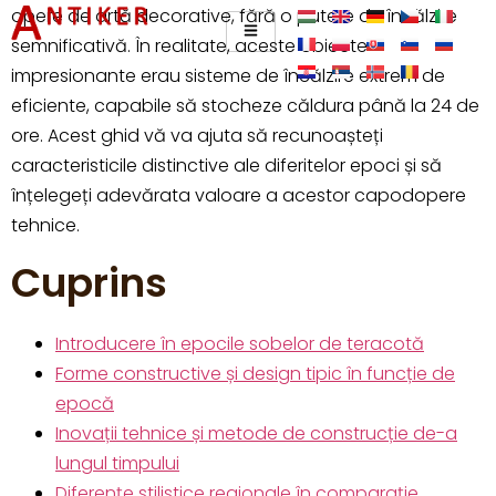
opere de artă decorative, fără o putere de încălzire
semnificativă. În realitate, aceste obiecte
impresionante erau sisteme de încălzire extrem de
eficiente, capabile să stocheze căldura până la 24 de
ore. Acest ghid vă va ajuta să recunoașteți
caracteristicile distinctive ale diferitelor epoci și să
înțelegeți adevărata valoare a acestor capodopere
tehnice.
Cuprins
Introducere în epocile sobelor de teracotă
Forme constructive și design tipic în funcție de
epocă
Inovații tehnice și metode de construcție de-a
lungul timpului
Diferențe stilistice regionale în comparație