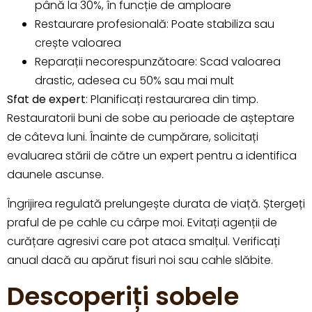
până la 30%, în funcție de amploare
Restaurare profesională: Poate stabiliza sau
crește valoarea
Reparații necorespunzătoare: Scad valoarea
drastic, adesea cu 50% sau mai mult
Sfat de expert
: Planificați restaurarea din timp.
Restauratorii buni de sobe au perioade de așteptare
de câteva luni. Înainte de cumpărare, solicitați
evaluarea stării de către un expert pentru a identifica
daunele ascunse.
Îngrijirea regulată prelungește durata de viață. Ștergeți
praful de pe cahle cu cârpe moi. Evitați agenții de
curățare agresivi care pot ataca smalțul. Verificați
anual dacă au apărut fisuri noi sau cahle slăbite.
Descoperiți sobele