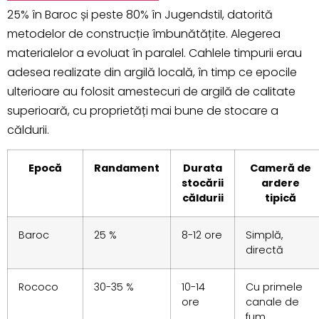
25% în Baroc și peste 80% în Jugendstil, datorită
metodelor de construcție îmbunătățite. Alegerea
materialelor a evoluat în paralel. Cahlele timpurii erau
adesea realizate din argilă locală, în timp ce epocile
ulterioare au folosit amestecuri de argilă de calitate
superioară, cu proprietăți mai bune de stocare a
căldurii.
Epocă
Randament
Durata
Cameră de
stocării
ardere
căldurii
tipică
Baroc
25 %
8-12 ore
Simplă,
directă
Rococo
30-35 %
10-14
Cu primele
ore
canale de
fum