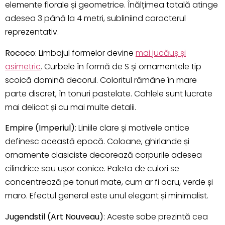
elemente florale și geometrice. Înălțimea totală atinge
adesea 3 până la 4 metri, subliniind caracterul
reprezentativ.
Rococo
: Limbajul formelor devine
mai jucăuș și
asimetric
. Curbele în formă de S și ornamentele tip
scoică domină decorul. Coloritul rămâne în mare
parte discret, în tonuri pastelate. Cahlele sunt lucrate
mai delicat și cu mai multe detalii.
Empire (Imperiul)
: Liniile clare și motivele antice
definesc această epocă. Coloane, ghirlande și
ornamente clasiciste decorează corpurile adesea
cilindrice sau ușor conice. Paleta de culori se
concentrează pe tonuri mate, cum ar fi ocru, verde și
maro. Efectul general este unul elegant și minimalist.
Jugendstil (Art Nouveau)
: Aceste sobe prezintă cea