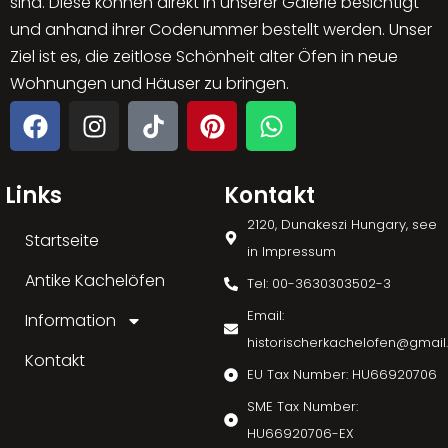
sind. Diese können direkt in unserer Galerie besichtigt
und anhand ihrer Codenummer bestellt werden. Unser
Ziel ist es, die zeitlose Schönheit alter Öfen in neue
Wohnungen und Häuser zu bringen.
Links
Kontakt
2120, Dunakeszi Hungary, see
Startseite
in Impressum
Antike Kachelöfen
Tel: 00-3630303502-3
Email:
Information
historischerkachelofen@gmai
Kontakt
EU Tax Number: HU66920706
SME Tax Number:
HU66920706-EX