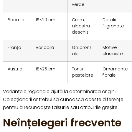
verde
Boemia
15×20 cm
Crem,
Detalii
albastru
filigranate
deschis
Franța
Variabilă
Gri, bronz,
Motive
alb
clasiciste
Austria
18×25 cm
Tonuri
Ornamente
pastelate
florale
Variantele regionale ajută la determinarea originii.
Colecționarii ar trebui să cunoască aceste diferențe
pentru a recunoaște falsurile sau atribuirile greșite.
Neînțelegeri frecvente