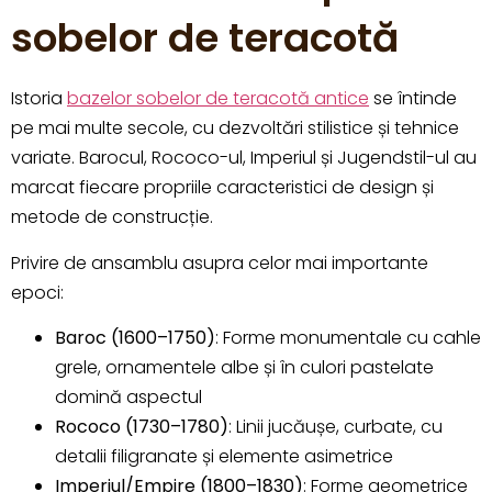
sobelor de teracotă
Istoria
bazelor sobelor de teracotă antice
se întinde
pe mai multe secole, cu dezvoltări stilistice și tehnice
variate. Barocul, Rococo-ul, Imperiul și Jugendstil-ul au
marcat fiecare propriile caracteristici de design și
metode de construcție.
Privire de ansamblu asupra celor mai importante
epoci:
Baroc (1600–1750)
: Forme monumentale cu cahle
grele, ornamentele albe și în culori pastelate
domină aspectul
Rococo (1730–1780)
: Linii jucăușe, curbate, cu
detalii filigranate și elemente asimetrice
Imperiul/Empire (1800–1830)
: Forme geometrice