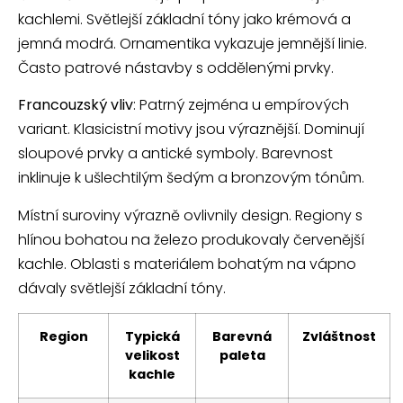
kachlemi. Světlejší základní tóny jako krémová a
jemná modrá. Ornamentika vykazuje jemnější linie.
Často patrové nástavby s oddělenými prvky.
Francouzský vliv
: Patrný zejména u empírových
variant. Klasicistní motivy jsou výraznější. Dominují
sloupové prvky a antické symboly. Barevnost
inklinuje k ušlechtilým šedým a bronzovým tónům.
Místní suroviny výrazně ovlivnily design. Regiony s
hlínou bohatou na železo produkovaly červenější
kachle. Oblasti s materiálem bohatým na vápno
dávaly světlejší základní tóny.
Region
Typická
Barevná
Zvláštnost
velikost
paleta
kachle