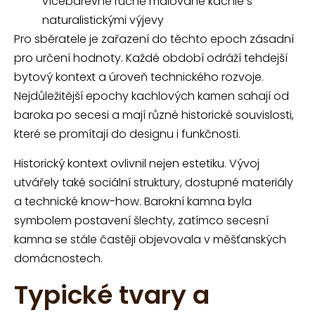
vícebarevné ručně malované kachle s
naturalistickými výjevy
Pro sběratele je zařazení do těchto epoch zásadní
pro určení hodnoty. Každé období odráží tehdejší
bytový kontext a úroveň technického rozvoje.
Nejdůležitější epochy kachlových kamen sahají od
baroka po secesi a mají různé historické souvislosti,
které se promítají do designu i funkčnosti.
Historický kontext ovlivnil nejen estetiku. Vývoj
utvářely také sociální struktury, dostupné materiály
a technické know-how. Barokní kamna byla
symbolem postavení šlechty, zatímco secesní
kamna se stále častěji objevovala v měšťanských
domácnostech.
Typické tvary a