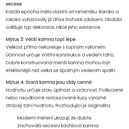
secese
Každá epocha měla vlastní ornamentiku. Baroko a
rokoko vykazovaly již dříve bohaté zdobení. Období
odlišuje typ dekorace, nikoli jeho existence.
Mýtus 3: Větší kamna topí lépe
Velikost přímo nekoreluje s topným výkonem.
Účinnost určuje vnitřní konstrukce a vedení tahů.
Dobře konstruovaná menší kamna mohou být
efektivnější než velká se špatným vedením spalin.
Mýtus 4: Stará kamna jsou vždy cenná
Hodnotu určuje stav, úplnost a vzácnost. Poškozené
nebo neodborně restaurované kusy výrazně
ztrácejí tržní hodnotu. Rozhodující je originalita.
Moderní měření ukazují, že dobře
zachovalá secesní kachlová kamna