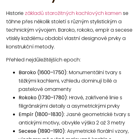
Historie
základů starožitných kachlových kamen
se
táhne přes několik století s různým stylistickým a
technickým vývojem. Baroko, rokoko, empír a secese
vtiskly každému období vlastní designové prvky a
konstrukční metody.
Přehled nejdůležitějších epoch:
Baroko (1600–1750)
: Monumentální tvary s
těžkými kachlemi, vzhledu dominují bílé a
pastelové ornamenty
Rokoko (1730–1780)
: Hravé, zakřivené linie s
filigránskými detaily a asymetrickými prvky
Empír (1800–1830)
: Jasné geometrické tvary s
antickými motivy, obvykle výška 2 až 3 metry
Secese (1890–1910)
: Asymetrické florální vzory,