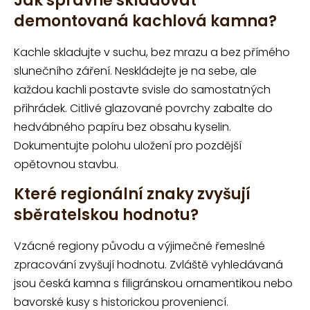
Jak správně skladovat
demontovaná kachlová kamna?
Kachle skladujte v suchu, bez mrazu a bez přímého
slunečního záření. Neskládejte je na sebe, ale
každou kachli postavte svisle do samostatných
přihrádek. Citlivé glazované povrchy zabalte do
hedvábného papíru bez obsahu kyselin.
Dokumentujte polohu uložení pro pozdější
opětovnou stavbu.
Které regionální znaky zvyšují
sběratelskou hodnotu?
Vzácné regiony původu a výjimečné řemeslné
zpracování zvyšují hodnotu. Zvláště vyhledávaná
jsou česká kamna s filigránskou ornamentikou nebo
bavorské kusy s historickou proveniencí.