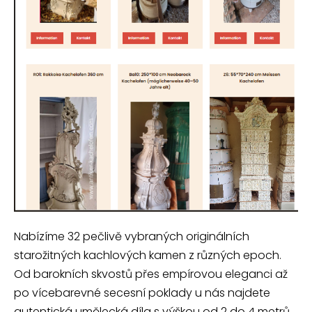
Nabízíme 32 pečlivě vybraných originálních
starožitných kachlových kamen z různých epoch.
Od barokních skvostů přes empírovou eleganci až
po vícebarevné secesní poklady u nás najdete
autentická umělecká díla s výškou od 2 do 4 metrů.