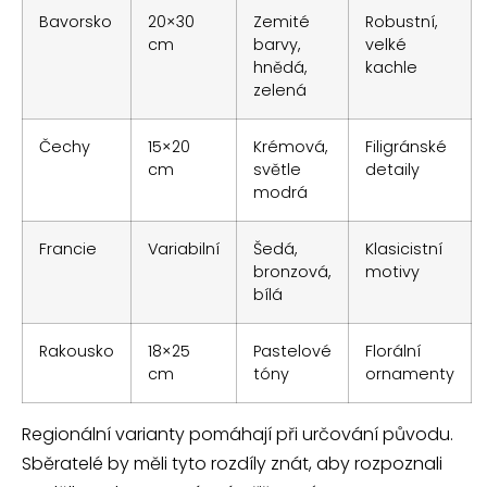
Bavorsko
20×30
Zemité
Robustní,
cm
barvy,
velké
hnědá,
kachle
zelená
Čechy
15×20
Krémová,
Filigránské
cm
světle
detaily
modrá
Francie
Variabilní
Šedá,
Klasicistní
bronzová,
motivy
bílá
Rakousko
18×25
Pastelové
Florální
cm
tóny
ornamenty
Regionální varianty pomáhají při určování původu.
Sběratelé by měli tyto rozdíly znát, aby rozpoznali