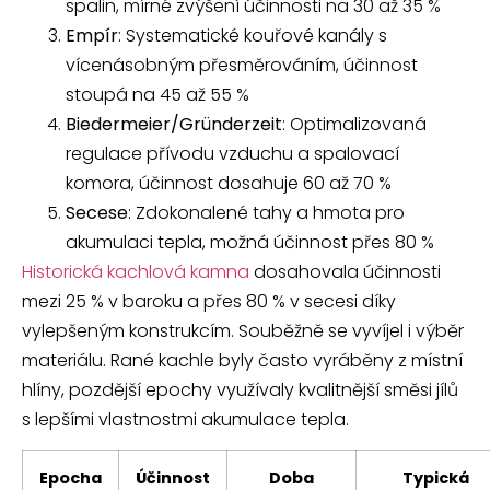
spalin, mírné zvýšení účinnosti na 30 až 35 %
Empír
: Systematické kouřové kanály s
vícenásobným přesměrováním, účinnost
stoupá na 45 až 55 %
Biedermeier/Gründerzeit
: Optimalizovaná
regulace přívodu vzduchu a spalovací
komora, účinnost dosahuje 60 až 70 %
Secese
: Zdokonalené tahy a hmota pro
akumulaci tepla, možná účinnost přes 80 %
Historická kachlová kamna
dosahovala účinnosti
mezi 25 % v baroku a přes 80 % v secesi díky
vylepšeným konstrukcím. Souběžně se vyvíjel i výběr
materiálu. Rané kachle byly často vyráběny z místní
hlíny, pozdější epochy využívaly kvalitnější směsi jílů
s lepšími vlastnostmi akumulace tepla.
Epocha
Účinnost
Doba
Typická