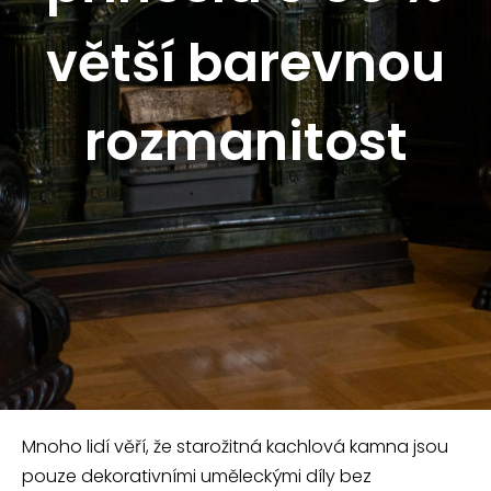
větší barevnou
rozmanitost
Mnoho lidí věří, že starožitná kachlová kamna jsou
pouze dekorativními uměleckými díly bez