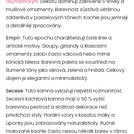
asymetrickým
. Dekoru dominují zakřivené S-křivky a
mušlové ornamenty. Barevnost zůstává většinou
zdrženlivá v pastelových tónech. Kachle jsou jemněji
a detailněji zpracovány.
Empír
: Tuto epochu charakterizují čisté linie a
antické motivy. Sloupy, girlandy a klasicistní
ornamenty zdobí často válcová nebo mírně
kónická tělesa. Barevná paleta se soustředí na
tlumené tóny jako okrová, zelená a hnědá. Celkový
dojem je elegantní a minimalistický.
Secese
: Tato kamna vykazují největší rozmanitost.
Secesní kachlová kamna mají o 50 % vyšší
barevnou pestrost a složitost dekorace než
předchozí styly. Florální vzory s kosatci, máky a
úponky jsou zobrazovány naturalisticky. Ručně
malované kachle často nesou několik barev v rámci