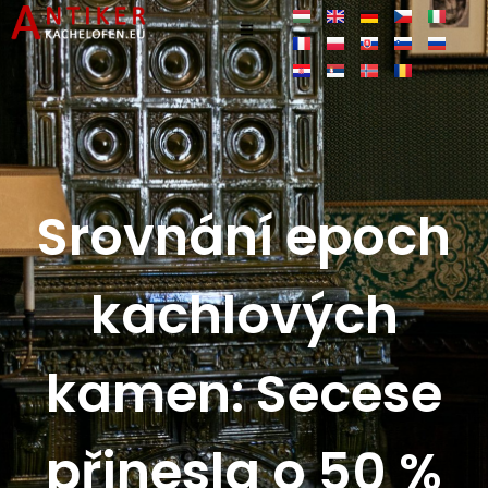
Srovnání epoch
kachlových
kamen: Secese
přinesla o 50 %