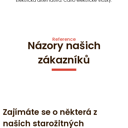
Elektrická alternativa: Carlo elektrické vložky.
Reference
Názory našich
zákazníků
Zajímáte se o některá z
našich starožitných