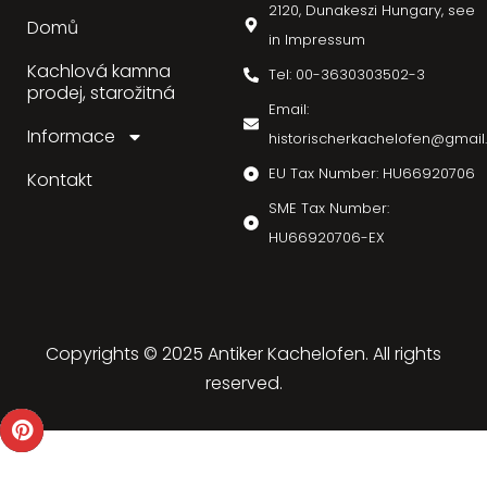
2120, Dunakeszi Hungary, see
Domů
in Impressum
Kachlová kamna
Tel: 00-3630303502-3
prodej, starožitná
Email:
Informace
historischerkachelofen@gmai
EU Tax Number: HU66920706
Kontakt
SME Tax Number:
HU66920706-EX
Copyrights © 2025 Antiker Kachelofen. All rights
reserved.