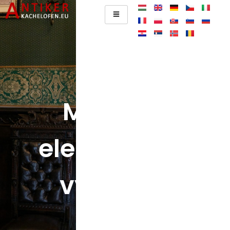
Možnost
elektrického
vytápění