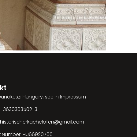
kt
 Dunakeszi Hungary, see in Impressum
00-3630303502-3
: historischerkachelofen@gmail.com
x Number: HU66920706