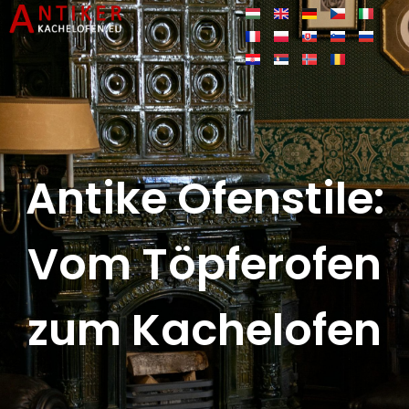
Antike Ofenstile:
Vom Töpferofen
zum Kachelofen