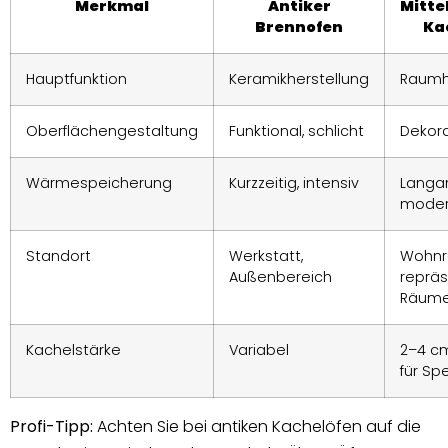
Merkmal
Antiker
Mitte
Brennofen
Ka
Hauptfunktion
Keramikherstellung
Raumh
Oberflächengestaltung
Funktional, schlicht
Dekorat
Wärmespeicherung
Kurzzeitig, intensiv
Langa
moder
Standort
Werkstatt,
Wohnr
Außenbereich
repräs
Räum
Kachelstärke
Variabel
2–4 cm
für Sp
Profi-Tipp:
Achten Sie bei antiken Kachelöfen auf die