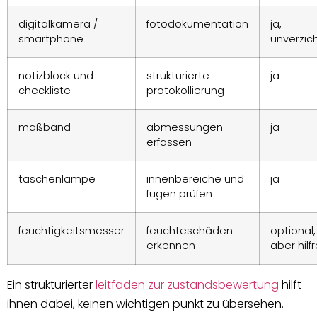
digitalkamera /
fotodokumentation
ja,
smartphone
unverzic
notizblock und
strukturierte
ja
checkliste
protokollierung
maßband
abmessungen
ja
erfassen
taschenlampe
innenbereiche und
ja
fugen prüfen
feuchtigkeitsmesser
feuchteschäden
optional,
erkennen
aber hilf
Ein strukturierter
leitfaden zur zustandsbewertung
hilft
ihnen dabei, keinen wichtigen punkt zu übersehen.