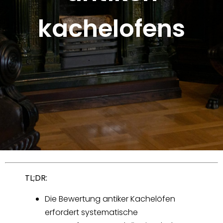
kachelofens
TL;DR:
Die Bewertung antiker Kachelöfen
erfordert systematische