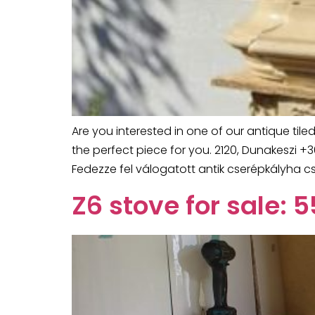
Are you interested in one of our antique til
the perfect piece for you. 2120, Dunakeszi 
Fedezze fel válogatott antik cserépkályha c
Z6 stove for sale: