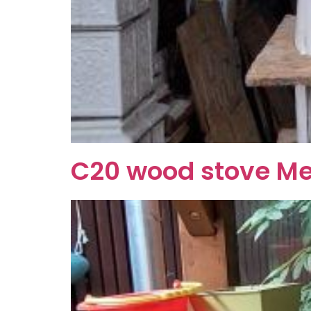
C20 wood stove Me