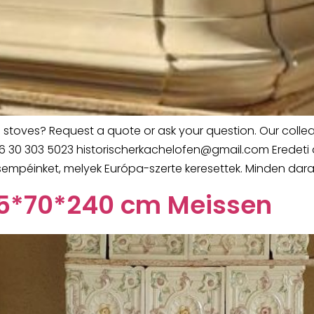
ed stoves? Request a quote or ask your question. Our colle
+36 30 303 5023 historischerkachelofen@gmail.com Eredeti 
sempéinket, melyek Európa-szerte keresettek. Minden darab
 55*70*240 cm Meissen