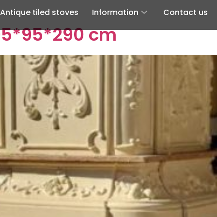
Antique tiled stoves
Information
Contact us
 95*95*290 cm