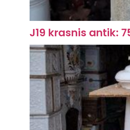
J19 krasnis antik: