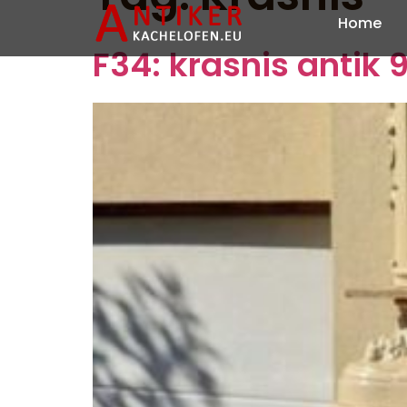
Home
F34: krasnis antik