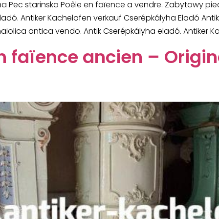
na Pec starinska Poêle en faïence a vendre. Zabytowy pi
eladó. Antiker Kachelofen verkauf Cserépkályha Eladó Ant
iolica antica vendo. Antik Cserépkályha eladó. Antiker Ka
n faïence ancien – Origin