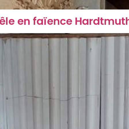
êle en faïence Hardtmut