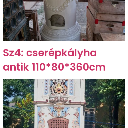
Sz4: cserépkályha
antik 110*80*360cm