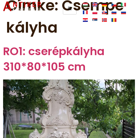
Címke:
Csempe
kályha
RO1: cserépkályha
310*80*105 cm