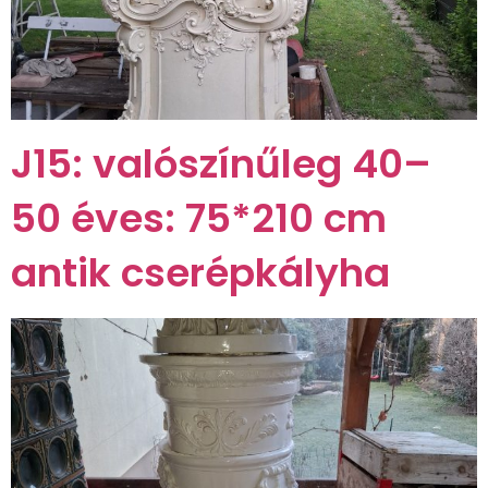
J15: valószínűleg 40–
50 éves: 75*210 cm
antik cserépkályha