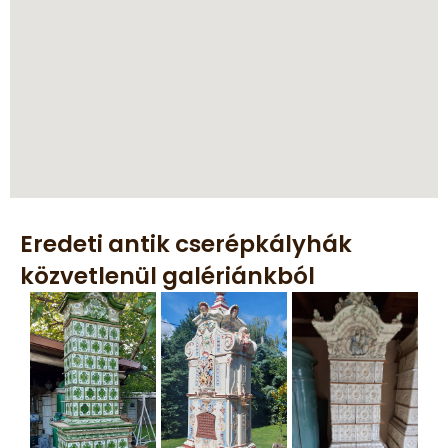
Eredeti antik cserépkályhák
közvetlenül galériánkból