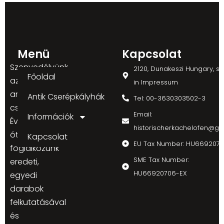
Menü
Kapcsolat
Szenvedélyünk
2120, Dunakeszi Hungary, s
Főoldal
az
in Impressum
antik
Antik Cserépkályhák
Tel: 00-3630303502-3
cserépkályhák.
Email:
Információk
Évek
historischerkachelofen@gm
óta
Kapcsolat
EU Tax Number: HU669207
foglalkozunk
SME Tax Number:
eredeti,
HU66920706-EX
egyedi
darabok
felkutatásával
és