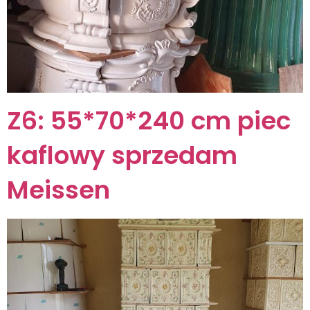
Z6: 55*70*240 cm piec
kaflowy sprzedam
Meissen