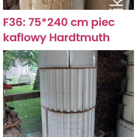
F36: 75*240 cm piec
kaflowy Hardtmuth