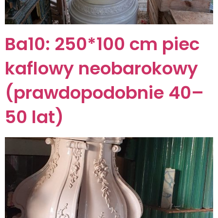
Ba10: 250*100 cm piec
kaflowy neobarokowy
(prawdopodobnie 40–
50 lat)