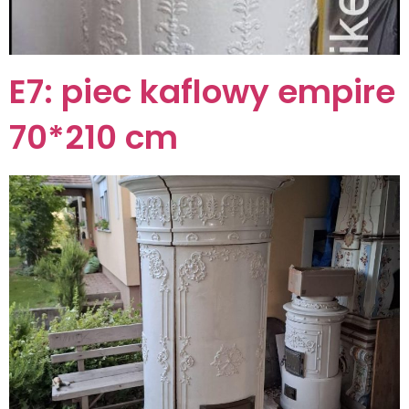
E7: piec kaflowy empire
70*210 cm