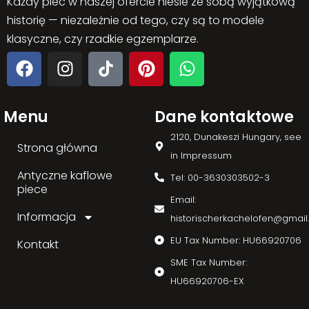
Każdy piec w naszej ofercie niesie ze sobą wyjątkową
historię — niezależnie od tego, czy są to modele
klasyczne, czy rzadkie egzemplarze.
Menu
Dane kontaktowe
2120, Dunakeszi Hungary, see
Strona główna
in Impressum
Antyczne kaflowe
Tel: 00-3630303502-3
piece
Email:
Informacja
historischerkachelofen@gmai
EU Tax Number: HU66920706
Kontakt
SME Tax Number:
HU66920706-EX