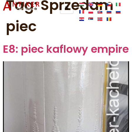
Tag:
Sprzedam
piec
E8: piec kaflowy empire