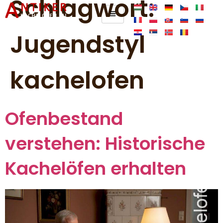
Schlagwort:
Jugendstyl
kachelofen
Ofenbestand
verstehen: Historische
Kachelöfen erhalten