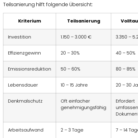
Teilsanierung hilft folgende Übersicht:
Kriterium
Teilsanierung
Vollta
Investition
1.150 – 3.000 €
3.350 – 5.
Effizienzgewinn
20 – 30%
40 – 50%
Emissionsreduktion
50 – 60%
80 – 85%
Lebensdauer
10 – 15 Jahre
20 – 30 J
Denkmalschutz
Oft einfacher
Erfordert
genehmigungsfähig
umfasse
Dokument
Arbeitsaufwand
2 – 3 Tage
7 – 14 Tag