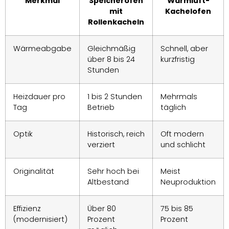
Merkmal
Speicherofen
Warmluft-
mit
Kachelofen
Rollenkacheln
Wärmeabgabe
Gleichmäßig
Schnell, aber
über 8 bis 24
kurzfristig
Stunden
Heizdauer pro
1 bis 2 Stunden
Mehrmals
Tag
Betrieb
täglich
Optik
Historisch, reich
Oft modern
verziert
und schlicht
Originalität
Sehr hoch bei
Meist
Altbestand
Neuproduktion
Effizienz
Über 80
75 bis 85
(modernisiert)
Prozent
Prozent