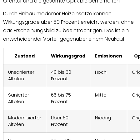
Ofentür und die gesamte Optik bleiben erhalten.
Durch Einbau moderner Heizeinsätze können
Wirkungsgrade über 80 Prozent erreicht werden, ohne
das Erscheinungsbild zu beeinträchtigen. Das ist ein
entscheidender Vorteil gegenüber einem Neukauf.
Zustand
Wirkungsgrad
Emissionen
Op
Unsanierter
40 bis 60
Hoch
Ori
Altofen
Prozent
Sanierter
65 bis 75
Mittel
Ori
Altofen
Prozent
Modernisierter
Über 80
Niedrig
Ori
Altofen
Prozent