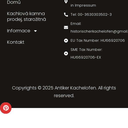
Domů
in Impressum
Kachlová kamna
Tel: 00-3630303502-3
prodej, starožitná
Email:
Informace
historischerkachelofen@gmai
EU Tax Number: HU66920706
Kontakt
SME Tax Number:
HU66920706-EX
Copyrights © 2025 Antiker Kachelofen. All rights
reserved.