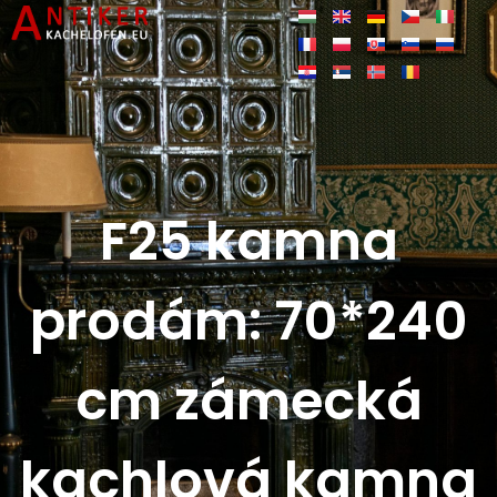
F25 kamna
prodám: 70*240
cm zámecká
kachlová kamna