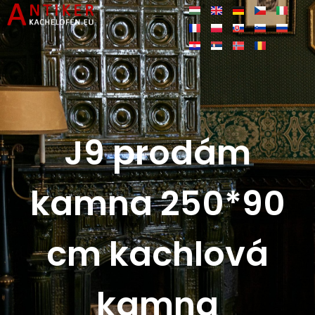
J9 prodám
kamna 250*90
cm kachlová
kamna