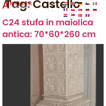
Tag:
Castello
C24 stufa in maiolica
antica: 70*60*260 cm