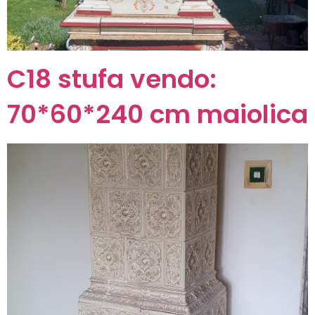
C18 stufa vendo:
70*60*240 cm maiolica