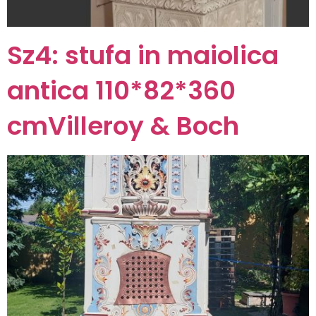
Sz4: stufa in maiolica
antica 110*82*360
cmVilleroy & Boch