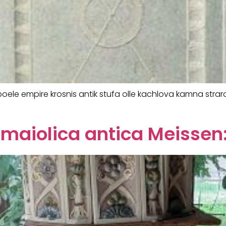
oele empire krosnis antik stufa olle kachlova kamna stra
 maiolica antica Meissen