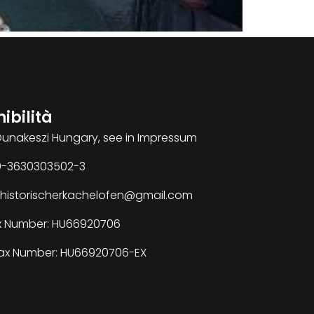
ibilità
 Dunakeszi Hungary, see in Impressum
00-3630303502-3
: historischerkachelofen@gmail.com
x Number: HU66920706
ax Number: HU66920706-EX