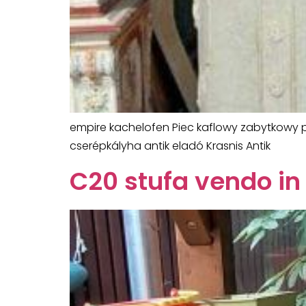
empire kachelofen Piec kaflowy zabytkowy p
cserépkályha antik eladó Krasnis Antik
C20 stufa vendo in