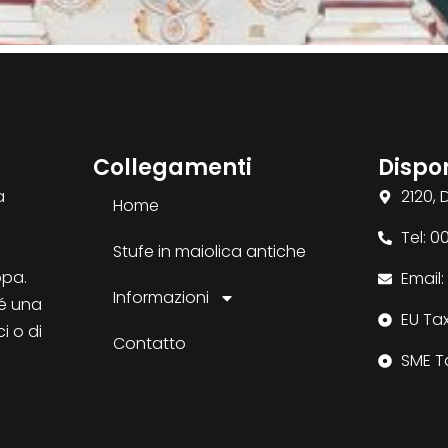
Collegamenti
Dispon
a
2120,
Home
Tel: 
Stufe in maiolica antiche
opa.
Email
Informazioni
sé una
EU Ta
ci o di
Contatto
SME T