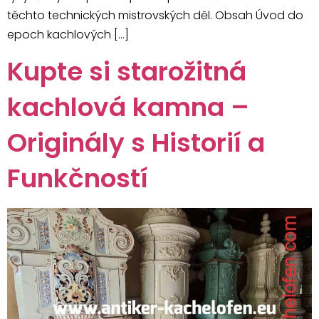
těchto technických mistrovských děl. Obsah Úvod do
epoch kachlových […]
Kupte si starožitná
kachlová kamna –
Originály s Historií a
Funkčností