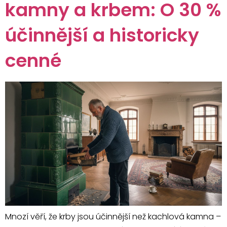
kamny a krbem: O 30 %
účinnější a historicky
cenné
Mnozí věří, že krby jsou účinnější než kachlová kamna –