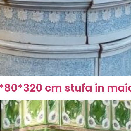
0*80*320 cm stufa in maio