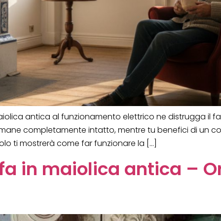
olica antica al funzionamento elettrico ne distrugga il fa
e rimane completamente intatto, mentre tu benefici di un c
lo ti mostrerà come far funzionare la […]
a in maiolica antica – Or