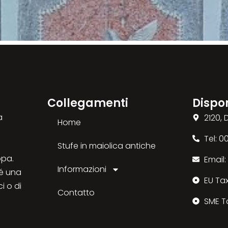
Collegamenti
Dispon
a
2120,
Home
Tel: 
Stufe in maiolica antiche
opa.
Email
Informazioni
sé una
EU Ta
ci o di
Contatto
SME T