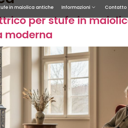
tufe in maiolica antiche
Informazioni
Contatto
rico per stufe in maiolica
nza moderna