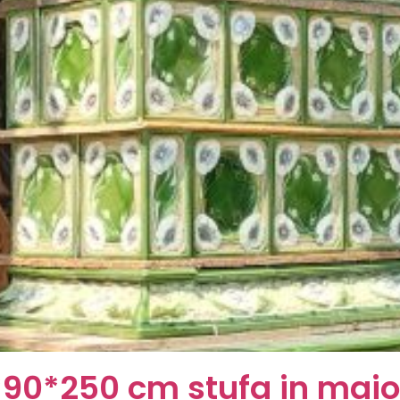
*90*250 cm stufa in maiol