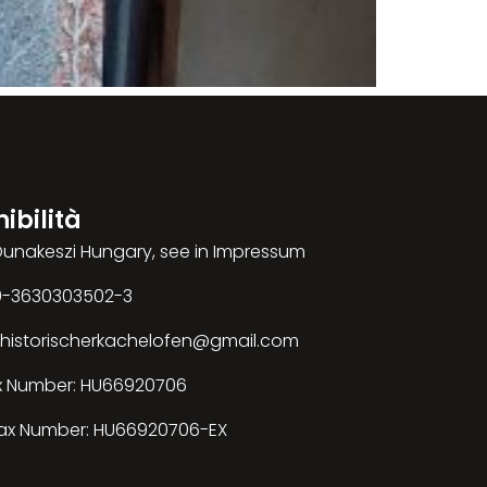
ibilità
 Dunakeszi Hungary, see in Impressum
00-3630303502-3
: historischerkachelofen@gmail.com
x Number: HU66920706
ax Number: HU66920706-EX