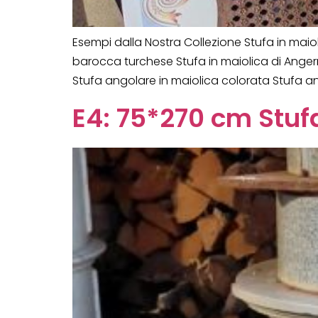
Esempi dalla Nostra Collezione Stufa in maio
barocca turchese Stufa in maiolica di Angerm
Stufa angolare in maiolica colorata Stufa a
E4: 75*270 cm Stuf