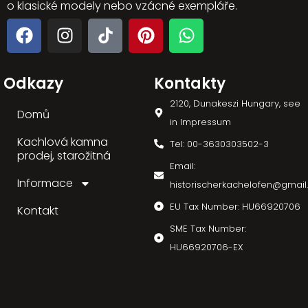
o klasické modely nebo vzácné exempláře.
Odkazy
Kontakty
2120, Dunakeszi Hungary, see
Domů
in Impressum
Kachlová kamna
Tel: 00-3630303502-3
prodej, starožitná
Email:
Informace
historischerkachelofen@gmai
EU Tax Number: HU66920706
Kontakt
SME Tax Number:
HU66920706-EX