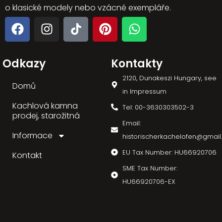
o klasické modely nebo vzácné exempláře.
Odkazy
Kontakty
2120, Dunakeszi Hungary, see
Domů
in Impressum
Kachlová kamna
Tel: 00-3630303502-3
prodej, starožitná
Email:
Informace
historischerkachelofen@gmai
EU Tax Number: HU66920706
Kontakt
SME Tax Number:
HU66920706-EX