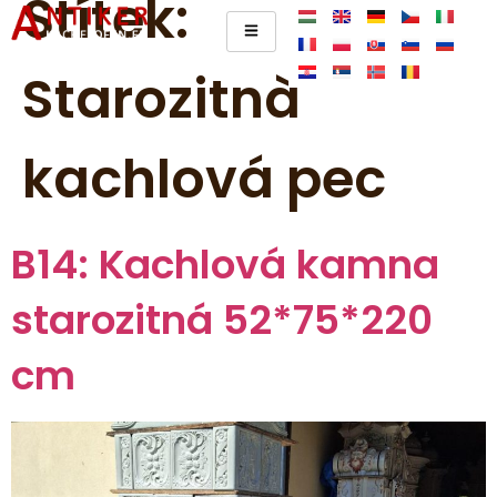
Štítek:
Starozitnà
kachlová pec
B14: Kachlová kamna
starozitná 52*75*220
cm